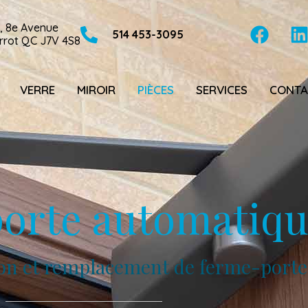
, 8e Avenue
514 453-3095
errot QC J7V 4S8
VERRE
MIROIR
PIÈCES
SERVICES
CONTA
orte automatiq
tion et remplacement de ferme-porte