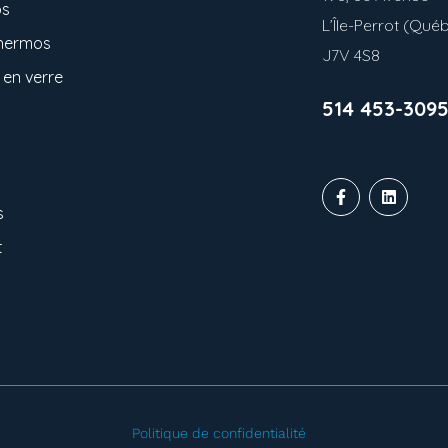
os
L’Île-Perrot (Qué
thermos
J7V 4S8
en verre
514 453-309
s
t
Politique de confidentialité