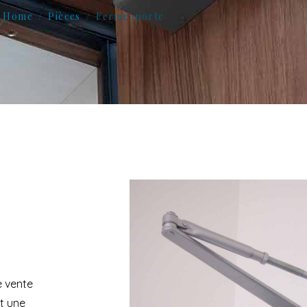
Home
Pièces
Ferme-porte
e vente
t une