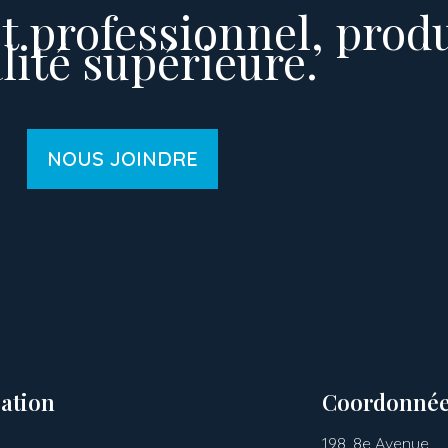
t professionnel, prod
lité supérieure.
NOUS JOINDRE
ation
Coordonné
198, 8e Avenue