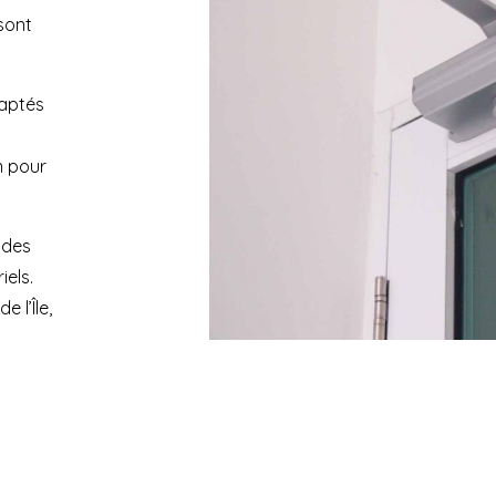
sont
daptés
n pour
 des
iels.
 l’Île,