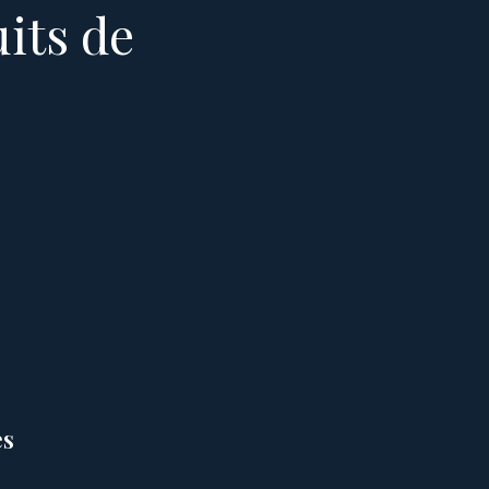
uits de
es