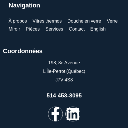
Navigation
À propos
Vitres thermos
Douche en verre
Verre
Miroir
Pièces
Services
Contact
English
Coordonnées
198, 8e Avenue
L’Île-Perrot (Québec)
J7V 4S8
514 453-3095